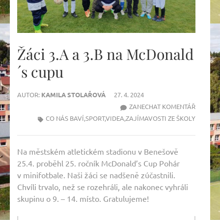
Žáci 3.A a 3.B na McDonald
´s cupu
AUTOR:
KAMILA STOLAŘOVÁ
27. 4. 2024
NA
ZANECHAT KOMENTÁŘ
ŽÁCI
CO NÁS BAVÍ
,
SPORT
,
VIDEA
,
ZAJÍMAVOSTI ZE ŠKOLY
3.A
A
Na městském atletickém stadionu v Benešově
3.B
25.4. proběhl 25. ročník McDonald’s Cup Pohár
NA
v minifotbale. Naši žáci se nadšeně zúčastnili.
MCDON
Chvíli trvalo, než se rozehráli, ale nakonec vyhráli
´S
skupinu o 9. – 14. místo. Gratulujeme!
CUPU