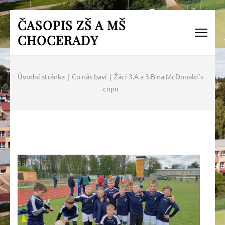
Přeskočit
ČASOPIS ZŠ A MŠ
na
CHOCERADY
obsah
(Enter)
Úvodní stránka
|
Co nás baví
|
Žáci 3.A a 3.B na McDonald´s
cupu