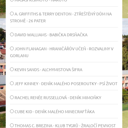
A. GRIFFITHS & TERRY DENTON - ZTŘEŠTĚNÝ DŮM NA
STROMĚ - 26 PATER
DAVID WALLIAMS - BABIČKA DRSŇAČKA
JOHN FLANAGAN - HRANIČÁŘŮV UČEŇ - ROZVALINY V
GORLANU
KEVIN SANDS - ALCHYMISTOVA ŠIFRA
JEFF KINNEY - DENÍK MALÉHO POSEROUTKY - PSÍ ŽIVOT
RACHEL RENÉE RUSSELLOVÁ - DENÍK MIMOŇKY
CUBE KID - DENÍK MALÉHO MINECRAFŤÁKA
THOMAS C. BREZINA - KLUB TYGRŮ - ŽRALOČÍ PEVNOST