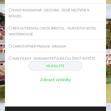
EMILY RODDAOVÁ - DELTORA - ZEMĚ NESTVŮR A
KOUZEL
BEN GUTERSON, CHLOE BRISTOL - TAJEMSTVÍ HOTEL
WINTERHOUSE
CHRISTOPHER PAOLINI - ERAGON
DAV PILKEY - DOGMAN PEŤULKA ČILI ŽIVOT KOTĚTE
Zobrazit výsledky