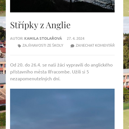
Střípky z Anglie
AUTOR:
KAMILA STOLAŘOVÁ
27. 4. 2024
NA
ZAJÍMAVOSTI ZE ŠKOLY
ZANECHAT KOMENTÁŘ
STŘÍPKY
Z
Od 20. do 26.4. se naši žáci vypravili do anglického
ANGLIE
přístavního města Ilfracombe. Užili si 5
nezapomenutelných dní.