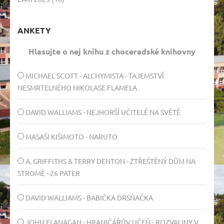
ANKETY
Hlasujte o nej knihu z choceradské knihovny
MICHAEL SCOTT - ALCHYMISTA - TAJEMSTVÍ
NESMRTELNÉHO NIKOLASE FLAMELA
DAVID WALLIAMS - NEJHORŠÍ UČITELÉ NA SVĚTĚ
MASAŠI KIŠIMOTO - NARUTO
A. GRIFFITHS & TERRY DENTON - ZTŘEŠTĚNÝ DŮM NA
STROMĚ - 26 PATER
DAVID WALLIAMS - BABIČKA DRSŇAČKA
JOHN FLANAGAN - HRANIČÁŘŮV UČEŇ - ROZVALINY V