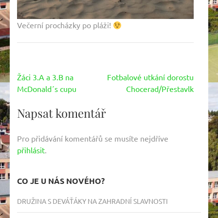
Večerní procházky po pláži!
Navigace
Žáci 3.A a 3.B na
Fotbalové utkání dorostu
pro
McDonald´s cupu
Chocerad/Přestavlk
příspěvek
Napsat komentář
Pro přidávání komentářů se musíte nejdříve
přihlásit
.
CO JE U NÁS NOVÉHO?
DRUŽINA S DEVÁŤÁKY NA ZAHRADNÍ SLAVNOSTI