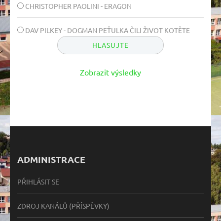
CHRISTOPHER PAOLINI - ERAGON
DAV PILKEY - DOGMAN PEŤULKA ČILI ŽIVOT KOTĚTE
Zobrazit výsledky
ADMINISTRACE
PŘIHLÁSIT SE
ZDROJ KANÁLŮ (PŘÍSPĚVKY)