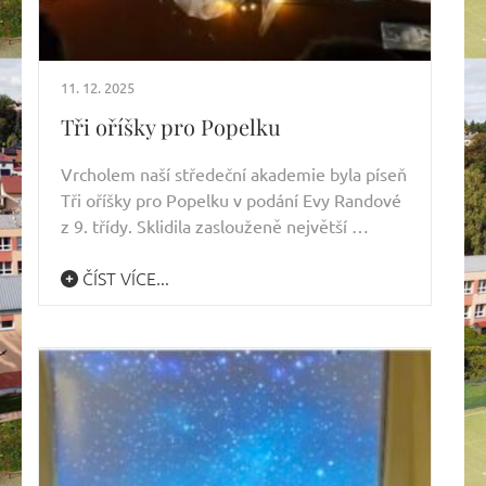
11. 12. 2025
Tři oříšky pro Popelku
Vrcholem naší středeční akademie byla píseň
Tři oříšky pro Popelku v podání Evy Randové
z 9. třídy. Sklidila zaslouženě největší …
ČÍST VÍCE...