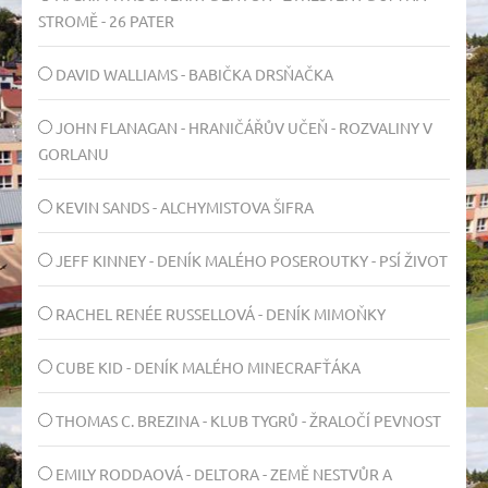
STROMĚ - 26 PATER
DAVID WALLIAMS - BABIČKA DRSŇAČKA
JOHN FLANAGAN - HRANIČÁŘŮV UČEŇ - ROZVALINY V
GORLANU
KEVIN SANDS - ALCHYMISTOVA ŠIFRA
JEFF KINNEY - DENÍK MALÉHO POSEROUTKY - PSÍ ŽIVOT
RACHEL RENÉE RUSSELLOVÁ - DENÍK MIMOŇKY
CUBE KID - DENÍK MALÉHO MINECRAFŤÁKA
THOMAS C. BREZINA - KLUB TYGRŮ - ŽRALOČÍ PEVNOST
EMILY RODDAOVÁ - DELTORA - ZEMĚ NESTVŮR A