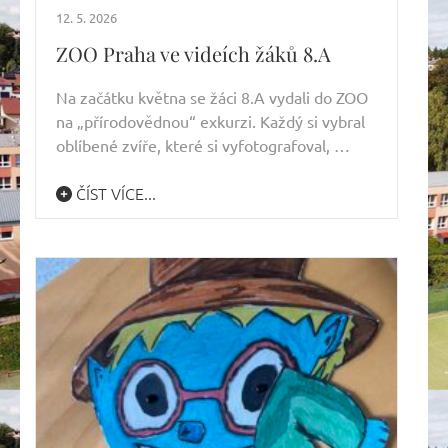
12. 5. 2026
ZOO Praha ve videích žáků 8.A
Na začátku května se žáci 8.A vydali do ZOO
na „přírodovědnou“ exkurzi. Každý si vybral
oblíbené zvíře, které si vyfotografoval, …
ČÍST VÍCE...