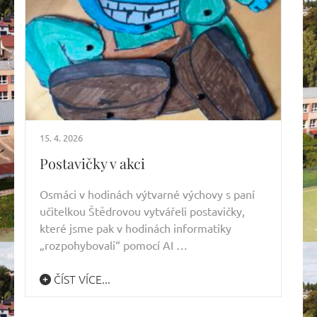
15. 4. 2026
Postavičky v akci
Osmáci v hodinách výtvarné výchovy s paní
učitelkou Štědrovou vytvářeli postavičky,
které jsme pak v hodinách informatiky
„rozpohybovali“ pomocí AI …
ČÍST VÍCE...