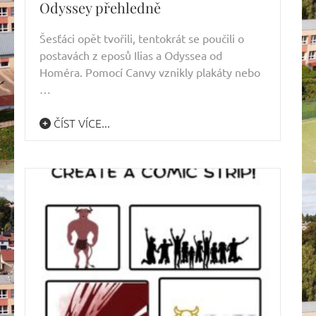
Odyssey přehledně
Šesťáci opět tvořili, tentokrát se poučili o
postavách z eposů Ilias a Odyssea od
Homéra. Pomocí Canvy vznikly plakáty nebo
…
ČÍST VÍCE...