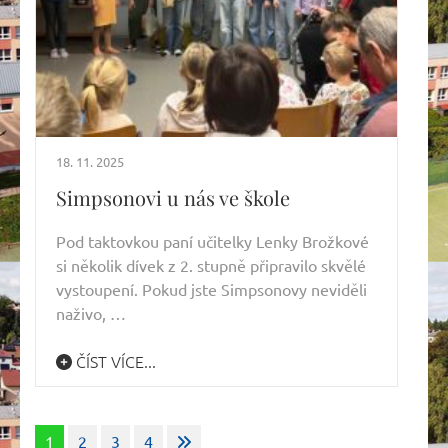
18. 11. 2025
Simpsonovi u nás ve škole
Pod taktovkou paní učitelky Lenky Brožkové
si několik dívek z 2. stupně připravilo skvělé
vystoupení. Pokud jste Simpsonovy neviděli
naživo, …
ČÍST VÍCE...
Stránkování
1
2
3
4