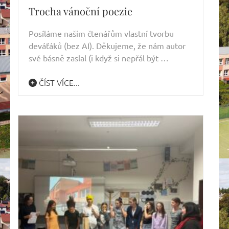
Trocha vánoční poezie
Posíláme našim čtenářům vlastní tvorbu
deváťáků (bez AI). Děkujeme, že nám autor
své básně zaslal (i když si nepřál být …
ČÍST VÍCE...