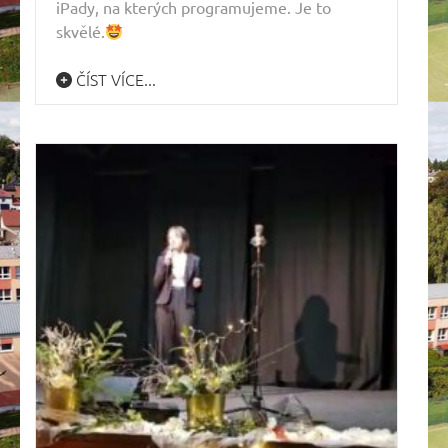
iPady, na kterých programujeme. Je to
skvělé.
ČÍST VÍCE...