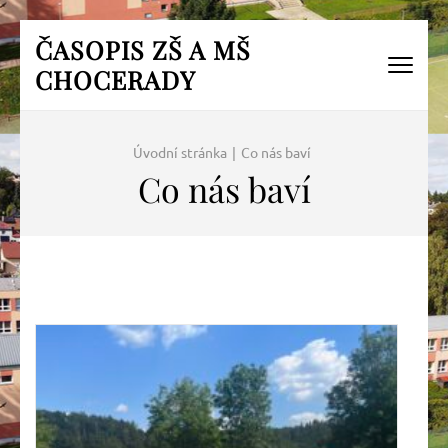
Přeskočit
ČASOPIS ZŠ A MŠ
na
CHOCERADY
obsah
(Enter)
Úvodní stránka
|
Co nás baví
Co nás baví