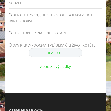
KOUZEL
BEN GUTERSON, CHLOE BRISTOL - TAJEMSTVÍ HOTEL
WINTERHOUSE
CHRISTOPHER PAOLINI - ERAGON
DAV PILKEY - DOGMAN PEŤULKA ČILI ŽIVOT KOTĚTE
Zobrazit výsledky
ADMINISTRACE