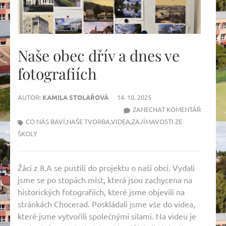
Naše obec dřív a dnes ve
fotografiích
AUTOR:
KAMILA STOLAŘOVÁ
14. 10. 2025
NA
ZANECHAT KOMENTÁŘ
NAŠE
CO NÁS BAVÍ
,
NAŠE TVORBA
,
VIDEA
,
ZAJÍMAVOSTI ZE
OBEC
ŠKOLY
DŘÍV
A
Žáci z 8.A se pustili do projektu o naší obci. Vydali
DNES
jsme se po stopách míst, která jsou zachycena na
VE
historických fotografiích, které jsme objevili na
FOTOGR
stránkách Chocerad. Poskládali jsme vše do videa,
které jsme vytvořili společnými silami. Na videu je