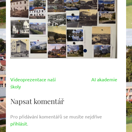
Navigace
Videoprezentace naší
AI akademie
pro
školy
příspěvek
Napsat komentář
Pro přidávání komentářů se musíte nejdříve
přihlásit
.