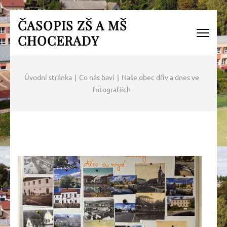
Přeskočit
ČASOPIS ZŠ A MŠ
na
CHOCERADY
obsah
(Enter)
Úvodní stránka
|
Co nás baví
|
Naše obec dřív a dnes ve
fotografiích