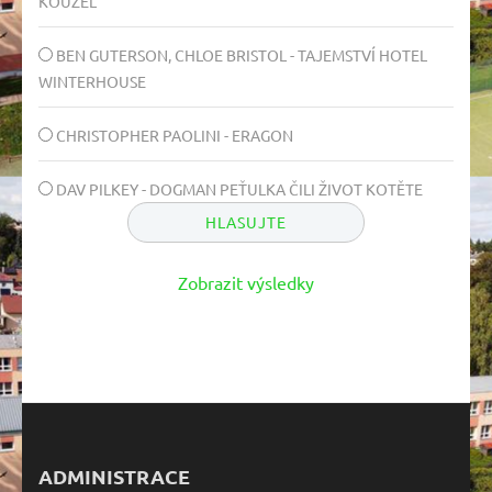
KOUZEL
BEN GUTERSON, CHLOE BRISTOL - TAJEMSTVÍ HOTEL
WINTERHOUSE
CHRISTOPHER PAOLINI - ERAGON
DAV PILKEY - DOGMAN PEŤULKA ČILI ŽIVOT KOTĚTE
Zobrazit výsledky
ADMINISTRACE