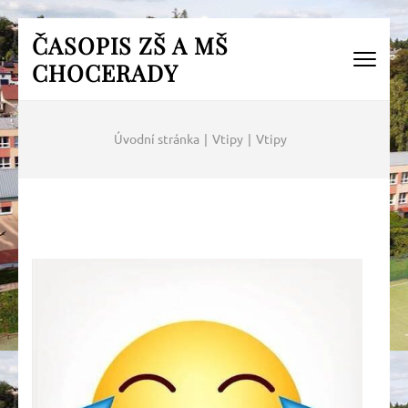
Přeskočit
ČASOPIS ZŠ A MŠ
na
CHOCERADY
obsah
(Enter)
Úvodní stránka
|
Vtipy
|
Vtipy