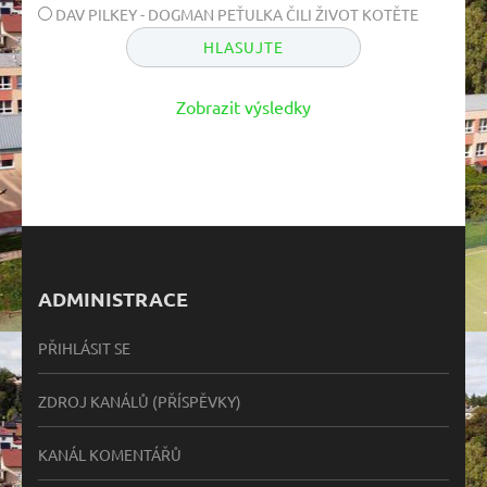
DAV PILKEY - DOGMAN PEŤULKA ČILI ŽIVOT KOTĚTE
Zobrazit výsledky
ADMINISTRACE
PŘIHLÁSIT SE
ZDROJ KANÁLŮ (PŘÍSPĚVKY)
KANÁL KOMENTÁŘŮ