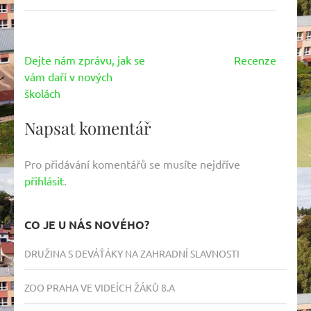
Navigace
Dejte nám zprávu, jak se
Recenze
pro
vám daří v nových
příspěvek
školách
Napsat komentář
Pro přidávání komentářů se musíte nejdříve
přihlásit
.
CO JE U NÁS NOVÉHO?
DRUŽINA S DEVÁŤÁKY NA ZAHRADNÍ SLAVNOSTI
ZOO PRAHA VE VIDEÍCH ŽÁKŮ 8.A