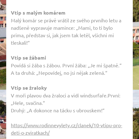
Vtip s malým komárem
Malý komár se právě vrátil ze svého prvního letu a
nadšeně vypravuje mamince: „Mami, to ti bylo
prima, představ si, jak jsem tak letěl, všichni mi
tleskali!“
Vtip se žábami
Povídá si žába s žábou. První žába: „Je mi špatně.“
A ta druhá: „Nepovídej, no jsi nějak zelená.“
Vtip se žraloky
V moři plavou dva žraloci a vidí windsurfaře.První:
„Hele, svačina.“
Druhý: „A dokonce na tácku s ubrouskem!“
https://www.rodinnevylety.cz/clanek/10-vtipu-pro-
deti-o-zviratkach/